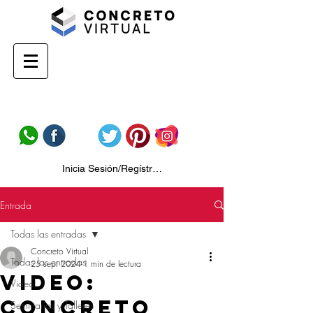
Inicia Sesión/Regístrate
Entrada
Todas las entradas
Concreto Virtual
Todas las entradas
25 sept 2024
1 min de lectura
Video:
Video
Concreto
Seminarios y Talleres