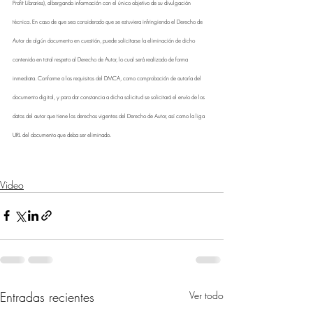
Profit Libraries), albergando información con el único objetivo de su divulgación 
técnica. En caso de que sea considerado que se estuviera infringiendo el Derecho de 
Autor de algún documento en cuestión, puede solicitarse la eliminación de dicho 
contenido en total respeto al Derecho de Autor, lo cual será realizado de forma 
inmediata. Conforme a los requisitos del DMCA, como comprobación de autoría del 
documento digital, y para dar constancia a dicha solicitud se solicitará el envío de los 
datos del autor que tiene los derechos vigentes del Derecho de Autor, así como la liga 
URL del documento que deba ser eliminado.
Video
Entradas recientes
Ver todo