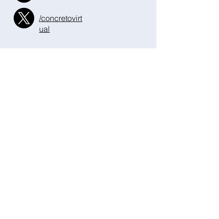
/concretovirt
ual
CADCO
Aditivos para
concreto
Aditivos para
cemento
Contratipo
s
Divisiones
comerciales