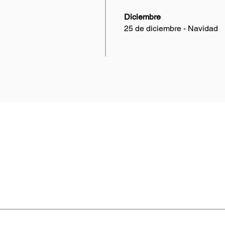
Diciembre
25 de diciembre - Navidad
SITIOS
AMPA
Academia Técnica CADCO
Patroci
mpresa
Webinars
ímicos
Programas
Sobre n
terias primas
Eventos
Contact
Biblioteca
ntacto