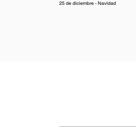
25 de diciembre - Navidad
CADCO
C
Aditivos para concreto
E
Aditivos para cemento
Qu
Contratipos
Ma
Divisiones comerciales
Co