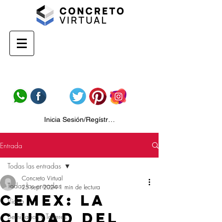
Inicia Sesión/Regístrate
Entrada
Todas las entradas
Concreto Virtual
Todas las entradas
25 sept 2024
1 min de lectura
CEMEX: La
Video
ciudad del
Seminarios y Talleres