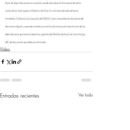
Autor de algún documento en cuestión, puede solicitarse la eliminación de dicho 
contenido en total respeto al Derecho de Autor, lo cual será realizado de forma 
inmediata. Conforme a los requisitos del DMCA, como comprobación de autoría del 
documento digital, y para dar constancia a dicha solicitud se solicitará el envío de los 
datos del autor que tiene los derechos vigentes del Derecho de Autor, así como la liga 
URL del documento que deba ser eliminado.
Video
Entradas recientes
Ver todo