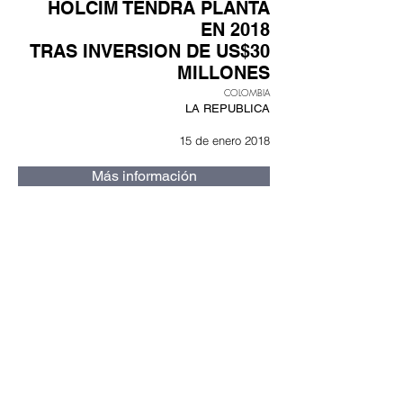
HOLCIM TENDRA PLANTA
EN 2018
TRAS INVERSION DE US$30
MILLONES
COLOMBIA
LA REPUBLICA
15 de enero 2018
Más información
CADCO
Aditivos para
concreto
Aditivos para
cemento
Contratipo
s
Divisiones